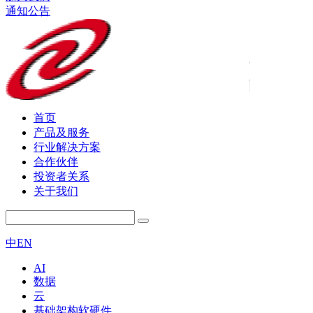
通知公告
首页
产品及服务
行业解决方案
合作伙伴
投资者关系
关于我们
中
EN
AI
数据
云
基础架构软硬件