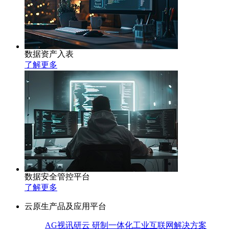
数据资产入表
了解更多
数据安全管控平台
了解更多
云原生产品及应用平台
AG视讯研云 研制一体化工业互联网解决方案