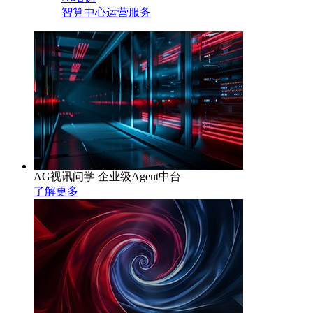
智算中心运营服务
AG视讯问学 企业级Agent中台
了解更多