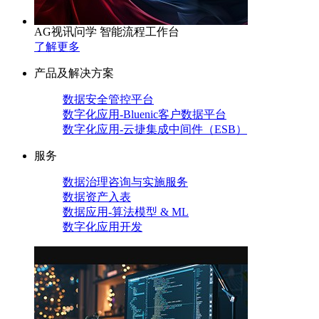
AG视讯问学 智能流程工作台
了解更多
产品及解决方案
数据安全管控平台
数字化应用-Bluenic客户数据平台
数字化应用-云捷集成中间件（ESB）
服务
数据治理咨询与实施服务
数据资产入表
数据应用-算法模型 & ML
数字化应用开发